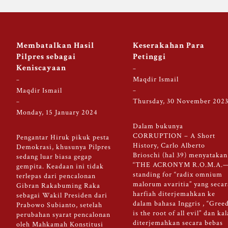
Membatalkan Hasil
Keserakahan Para
Pilpres sebagai
Petinggi
Keniscayaan
Maqdir Ismail
Maqdir Ismail
Thursday, 30 November 202
Monday, 15 January 2024
Dalam bukunya
CORRUPTION – A Short
Pengantar Hiruk pikuk pesta
History, Carlo Alberto
Demokrasi, khusunya Pilpres
Brioschi (hal 39) menyatakan
sedang luar biasa gegap
“THE ACRONYM R.O.M.A.
gempita. Keadaan ini tidak
standing for “radix omnium
terlepas dari pencalonan
malorum avaritia” yang secar
Gibran Rakabuming Raka
harfiah diterjemahkan ke
sebagai Wakil Presiden dari
dalam bahasa Inggris , “Gree
Prabowo Subianto, setelah
is the root of all evil” dan ka
perubahan syarat pencalonan
diterjemahkan secara bebas
oleh Mahkamah Konstitusi